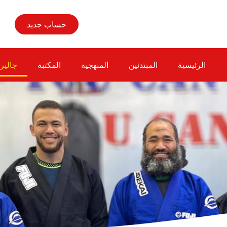
حساب جديد
الرئيسية
المبتدئين
المنهجية
المكتبة
جالير